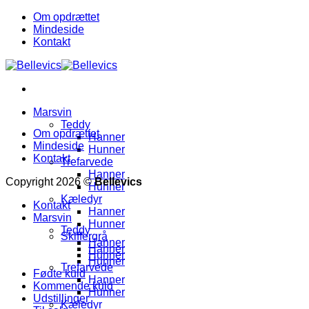
Fortsæt
Om opdrættet
til
Mindeside
indhold
Kontakt
Marsvin
Teddy
Om opdrættet
Hanner
Mindeside
Hunner
Kontakt
Trefarvede
Hanner
Copyright 2026 ©
Bellevics
Hunner
Kæledyr
Kontakt
Hanner
Marsvin
Hunner
Teddy
Skiffergrå
Hanner
Hanner
Hunner
Hunner
Trefarvede
Fødte kuld
Hanner
Kommende kuld
Hunner
Udstillinger
Kæledyr