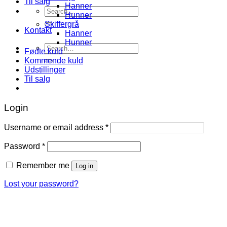
Til salg
Hanner
Search
Hunner
for:
Skiffergrå
Kontakt
Hanner
Hunner
Search
Fødte kuld
for:
Kommende kuld
Udstillinger
Til salg
Login
Username or email address
*
Password
*
Remember me
Log in
Lost your password?