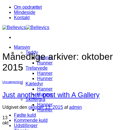
Fortsæt
Om opdrættet
til
Mindeside
indhold
Kontakt
Marsvin
Teddy
Månedlige arkiver:
oktober
Hanner
Hunner
2015
Trefarvede
Hanner
Hunner
Uncategorized
Kæledyr
Hanner
Just another post with A Gallery
Hunner
Skiffergrå
Hanner
Udgivet den
oktober 13, 2015
af
admin
Hunner
Fødte kuld
13
Kommende kuld
okt
Udstillinger