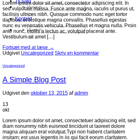
Til salg
Lorem ipsum dolor sit amet, consectetur adipiscing elit. In
Search
sed vulputate massa. Fusce ante magna, iaculis ut purus ut,
for:
facilisis ultrices nibh. Quisque commodo nunc eget tortor
Kontakt
dapibus, et tristique magna convallis. Phasellus egestas
nunc eu venenatis vehicula. Phasellus et magna nulla. Proin
Search
ante nunc, mollis a lectus ac, volutpat placerat ante.
for:
Vestibulum sit amet […]
Fortsæt med at læse
→
Udgivet
Uncategorized
Skriv en kommentar
Uncategorized
A Simple Blog Post
Udgivet den
oktober 13, 2015
af
admin
13
okt
Lorem ipsum dolor sit amet, consectetuer adipiscing elit, sed
diam nonummy nibh euismod tincidunt ut laoreet dolore
magna aliquam erat volutpat.Typi non habent claritatem
insitam; est usus legentis in iis qui facit eorum claritatem.