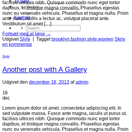
Til salg
facilisis ultrices nibh. Quisque commodo nunc eget tortor
Search
dapibus, et tristique magna convallis. Phasellus egestas
for:
nunc eu venenatis vehicula. Phasellus et magna nulla. Proin
Kontakt
ante nunc, mollis a lectus ac, volutpat placerat ante.
Vestibulum sit amet […]
Search
for:
Fortsæt med at læse
→
Udgivet
Style
|
Tagget
brooklyn
,
fashion
,
style
,
women
Skriv
en kommentar
Style
Another post with A Gallery
Udgivet den
december 16, 2013
af
admin
16
dec
Lorem ipsum dolor sit amet, consectetur adipiscing elit. In
sed vulputate massa. Fusce ante magna, iaculis ut purus ut,
facilisis ultrices nibh. Quisque commodo nunc eget tortor
dapibus, et tristique magna convallis. Phasellus egestas
nunc eu venenatis vehicula. Phasellus et magna nulla. Proin