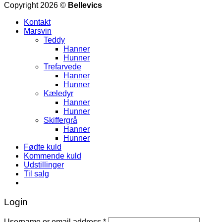
Copyright 2026 ©
Bellevics
Kontakt
Marsvin
Teddy
Hanner
Hunner
Trefarvede
Hanner
Hunner
Kæledyr
Hanner
Hunner
Skiffergrå
Hanner
Hunner
Fødte kuld
Kommende kuld
Udstillinger
Til salg
Login
Username or email address
*