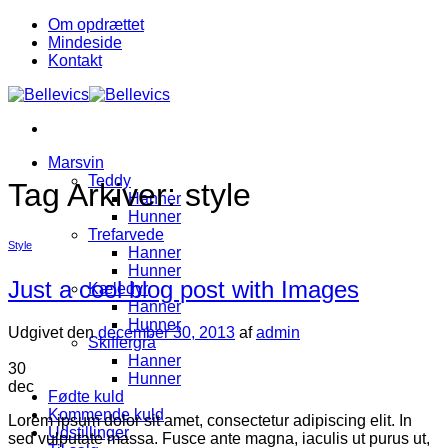
Fortsæt
Om opdrættet
til
Mindeside
indhold
Kontakt
Marsvin
Teddy
Tag Arkiver:
style
Hanner
Hunner
Trefarvede
Style
Hanner
Hunner
Just a cool blog post with Images
Kæledyr
Hanner
Hunner
Udgivet den
december 30, 2013
af
admin
Skiffergrå
Hanner
30
Hunner
dec
Fødte kuld
Kommende kuld
Lorem ipsum dolor sit amet, consectetur adipiscing elit. In
Udstillinger
sed vulputate massa. Fusce ante magna, iaculis ut purus ut,