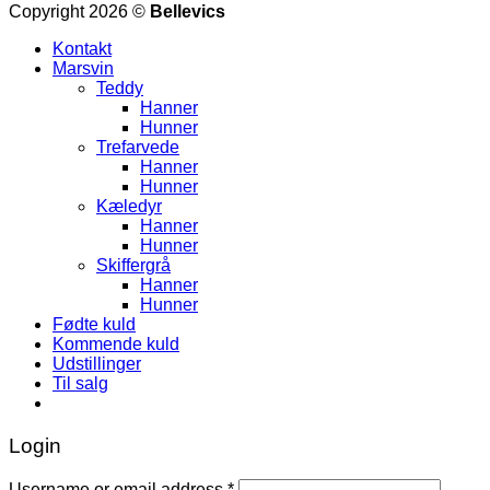
Copyright 2026 ©
Bellevics
Kontakt
Marsvin
Teddy
Hanner
Hunner
Trefarvede
Hanner
Hunner
Kæledyr
Hanner
Hunner
Skiffergrå
Hanner
Hunner
Fødte kuld
Kommende kuld
Udstillinger
Til salg
Login
Username or email address
*