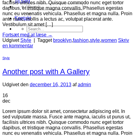
Til salg
facilisis ultrices nibh. Quisque commodo nunc eget tortor
Search
dapibus, et tristique magna convallis. Phasellus egestas
for:
nunc eu venenatis vehicula. Phasellus et magna nulla. Proin
Kontakt
ante nunc, mollis a lectus ac, volutpat placerat ante.
Vestibulum sit amet […]
Search
for:
Fortsæt med at læse
→
Udgivet
Style
|
Tagget
brooklyn
,
fashion
,
style
,
women
Skriv
en kommentar
Style
Another post with A Gallery
Udgivet den
december 16, 2013
af
admin
16
dec
Lorem ipsum dolor sit amet, consectetur adipiscing elit. In
sed vulputate massa. Fusce ante magna, iaculis ut purus ut,
facilisis ultrices nibh. Quisque commodo nunc eget tortor
dapibus, et tristique magna convallis. Phasellus egestas
nunc eu venenatis vehicula. Phasellus et magna nulla. Proin