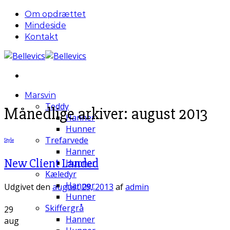
Fortsæt
Om opdrættet
til
Mindeside
indhold
Kontakt
Marsvin
Teddy
Månedlige arkiver:
august 2013
Hanner
Hunner
Trefarvede
Style
Hanner
New Client Landed
Hunner
Kæledyr
Hanner
Udgivet den
august 29, 2013
af
admin
Hunner
Skiffergrå
29
Hanner
aug