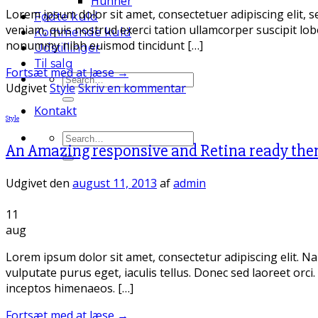
Hunner
Lorem ipsum dolor sit amet, consectetuer adipiscing elit,
Fødte kuld
veniam, quis nostrud exerci tation ullamcorper suscipit lob
Kommende kuld
nonummy nibh euismod tincidunt […]
Udstillinger
Til salg
Fortsæt med at læse
→
Search
Udgivet
Style
Skriv en kommentar
for:
Kontakt
Style
Search
An Amazing responsive and Retina ready the
for:
Udgivet den
august 11, 2013
af
admin
11
aug
Lorem ipsum dolor sit amet, consectetur adipiscing elit. Nam
vulputate purus eget, iaculis tellus. Donec sed laoreet orci.
inceptos himenaeos. […]
Fortsæt med at læse
→