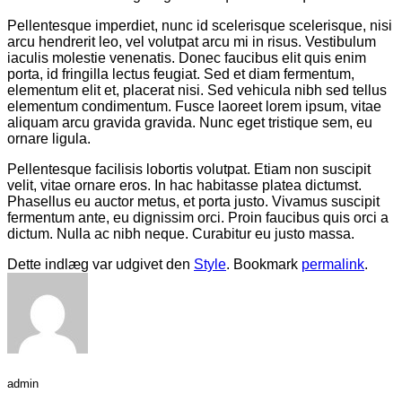
Pellentesque imperdiet, nunc id scelerisque scelerisque, nisi
arcu hendrerit leo, vel volutpat arcu mi in risus. Vestibulum
iaculis molestie venenatis. Donec faucibus elit quis enim
porta, id fringilla lectus feugiat. Sed et diam fermentum,
elementum elit et, placerat nisi. Sed vehicula nibh sed tellus
elementum condimentum. Fusce laoreet lorem ipsum, vitae
aliquam arcu gravida gravida. Nunc eget tristique sem, eu
ornare ligula.
Pellentesque facilisis lobortis volutpat. Etiam non suscipit
velit, vitae ornare eros. In hac habitasse platea dictumst.
Phasellus eu auctor metus, et porta justo. Vivamus suscipit
fermentum ante, eu dignissim orci. Proin faucibus quis orci a
dictum. Nulla ac nibh neque. Curabitur eu justo massa.
Dette indlæg var udgivet den
Style
. Bookmark
permalink
.
admin