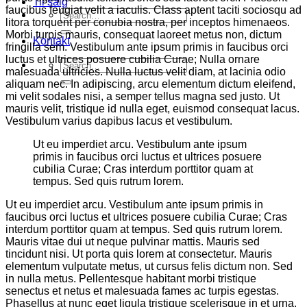
Til salg
faucibus feugiat velit a iaculis. Class aptent taciti sociosqu ad
Search
litora torquent per conubia nostra, per inceptos himenaeos.
for:
Morbi turpis mauris, consequat laoreet metus non, dictum
Kontakt
fringilla sem. Vestibulum ante ipsum primis in faucibus orci
luctus et ultrices posuere cubilia Curae; Nulla ornare
Search
malesuada ultricies. Nulla luctus velit diam, at lacinia odio
for:
aliquam nec. In adipiscing, arcu elementum dictum eleifend,
mi velit sodales nisi, a semper tellus magna sed justo. Ut
mauris velit, tristique id nulla eget, euismod consequat lacus.
Vestibulum varius dapibus lacus et vestibulum.
Ut eu imperdiet arcu. Vestibulum ante ipsum
primis in faucibus orci luctus et ultrices posuere
cubilia Curae; Cras interdum porttitor quam at
tempus. Sed quis rutrum lorem.
Ut eu imperdiet arcu. Vestibulum ante ipsum primis in
faucibus orci luctus et ultrices posuere cubilia Curae; Cras
interdum porttitor quam at tempus. Sed quis rutrum lorem.
Mauris vitae dui ut neque pulvinar mattis. Mauris sed
tincidunt nisi. Ut porta quis lorem at consectetur. Mauris
elementum vulputate metus, ut cursus felis dictum non. Sed
in nulla metus. Pellentesque habitant morbi tristique
senectus et netus et malesuada fames ac turpis egestas.
Phasellus at nunc eget ligula tristique scelerisque in et urna.