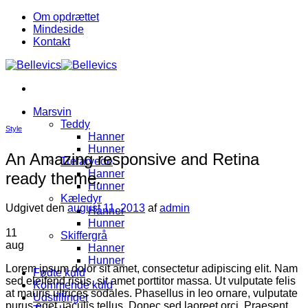
Fortsæt
Om opdrættet
til
Mindeside
indhold
Kontakt
Marsvin
Teddy
Style
Hanner
Hunner
An Amazing responsive and Retina
Trefarvede
Hanner
ready theme.
Hunner
Kæledyr
Udgivet den
august 11, 2013
af
admin
Hanner
Hunner
11
Skiffergrå
aug
Hanner
Hunner
Lorem ipsum dolor sit amet, consectetur adipiscing elit. Nam
Fødte kuld
sed eleifend risus, sit amet porttitor massa. Ut vulputate felis
Kommende kuld
at mauris ultrices sodales. Phasellus in leo ornare, vulputate
Udstillinger
purus eget, iaculis tellus. Donec sed laoreet orci. Praesent