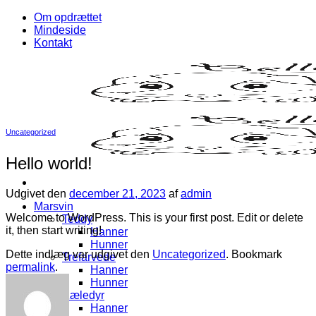
Fortsæt
Om opdrættet
til
Mindeside
indhold
Kontakt
Uncategorized
Hello world!
Udgivet den
december 21, 2023
af
admin
Marsvin
Welcome to WordPress. This is your first post. Edit or delete
Teddy
it, then start writing!
Hanner
Hunner
Dette indlæg var udgivet den
Uncategorized
. Bookmark
Trefarvede
permalink
.
Hanner
Hunner
Kæledyr
Hanner