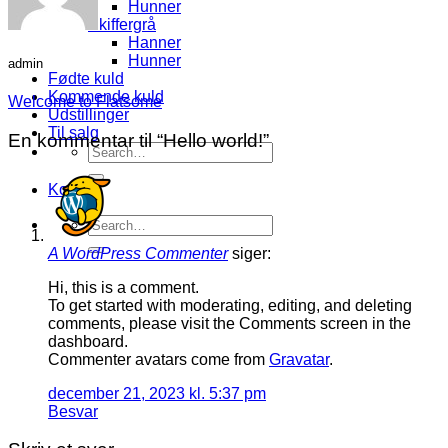
Hunner
Skiffergrå
Hanner
Hunner
admin
Fødte kuld
Kommende kuld
Welcome to Flatsome
Udstillinger
Til salg
En kommentar til “
Hello world!
”
Search
for:
Kontakt
Search
for:
A WordPress Commenter
siger:
Hi, this is a comment.
To get started with moderating, editing, and deleting
comments, please visit the Comments screen in the
dashboard.
Commenter avatars come from
Gravatar
.
december 21, 2023 kl. 5:37 pm
Besvar