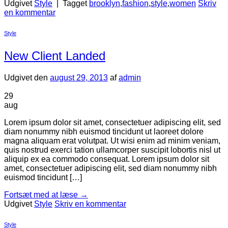
Udgivet
Style
|
Tagget
brooklyn
,
fashion
,
style
,
women
Skriv
en kommentar
Style
New Client Landed
Udgivet den
august 29, 2013
af
admin
29
aug
Lorem ipsum dolor sit amet, consectetuer adipiscing elit, sed
diam nonummy nibh euismod tincidunt ut laoreet dolore
magna aliquam erat volutpat. Ut wisi enim ad minim veniam,
quis nostrud exerci tation ullamcorper suscipit lobortis nisl ut
aliquip ex ea commodo consequat. Lorem ipsum dolor sit
amet, consectetuer adipiscing elit, sed diam nonummy nibh
euismod tincidunt […]
Fortsæt med at læse
→
Udgivet
Style
Skriv en kommentar
Style