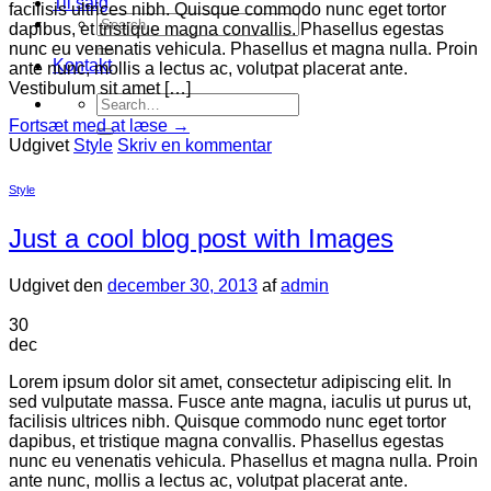
Til salg
facilisis ultrices nibh. Quisque commodo nunc eget tortor
Search
dapibus, et tristique magna convallis. Phasellus egestas
for:
nunc eu venenatis vehicula. Phasellus et magna nulla. Proin
Kontakt
ante nunc, mollis a lectus ac, volutpat placerat ante.
Vestibulum sit amet […]
Search
for:
Fortsæt med at læse
→
Udgivet
Style
Skriv en kommentar
Style
Just a cool blog post with Images
Udgivet den
december 30, 2013
af
admin
30
dec
Lorem ipsum dolor sit amet, consectetur adipiscing elit. In
sed vulputate massa. Fusce ante magna, iaculis ut purus ut,
facilisis ultrices nibh. Quisque commodo nunc eget tortor
dapibus, et tristique magna convallis. Phasellus egestas
nunc eu venenatis vehicula. Phasellus et magna nulla. Proin
ante nunc, mollis a lectus ac, volutpat placerat ante.