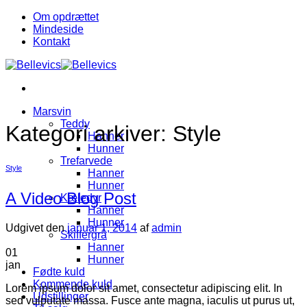
Fortsæt
Om opdrættet
til
Mindeside
indhold
Kontakt
Marsvin
Teddy
Kategori arkiver:
Style
Hanner
Hunner
Trefarvede
Style
Hanner
Hunner
A Video Blog Post
Kæledyr
Hanner
Hunner
Udgivet den
januar 1, 2014
af
admin
Skiffergrå
Hanner
01
Hunner
jan
Fødte kuld
Kommende kuld
Lorem ipsum dolor sit amet, consectetur adipiscing elit. In
Udstillinger
sed vulputate massa. Fusce ante magna, iaculis ut purus ut,